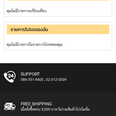
L
L
คุณไม่มีรายการเปรียบเทียบ
D
I
A
P
รายการโปรดของฉัน
H
R
A
คุณไม่มีรายการในรายการโปรดของคุณ
G
M
C
O
N
D
SUPPORT
E
086-351-8400
,
02-312-0009
N
S
E
R
S
FREE SHIPPING
เมื่อสั่งซื้อครบ 5,000 บาท ไม่รวมสินค้าโปรโมชั่น
D
Y