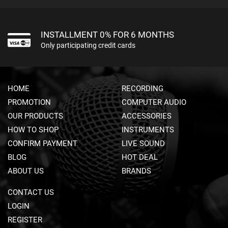
N
A
M
INSTALLMENT 0% FOR 6 MONTHS
I
Only participating credit cards
C
M
I
C
R
HOME
RECORDING
O
PROMOTION
COMPUTER AUDIO
P
H
OUR PRODUCTS
ACCESSORIES
O
HOW TO SHOP
INSTRUMENTS
N
CONFIRM PAYMENT
LIVE SOUND
E
S
BLOG
HOT DEAL
ABOUT US
BRANDS
R
I
CONTACT US
B
B
LOGIN
O
REGISTER
N