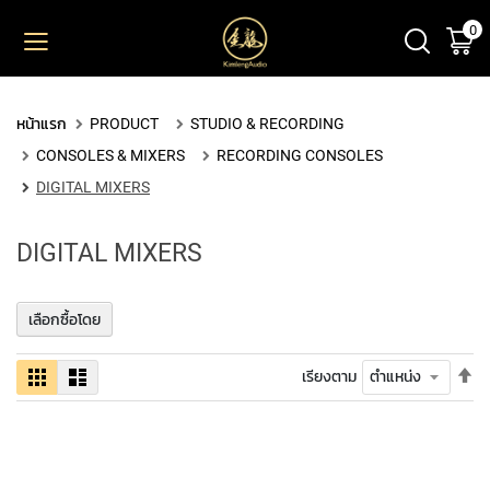
0
ตะ
ข้าม
ไป
ยัง
PRODUCT
เนื้อหา
หน้าแรก
PRODUCT
STUDIO & RECORDING
M
CONSOLES & MIXERS
RECORDING CONSOLES
I
C
DIGITAL MIXERS
R
O
DIGITAL MIXERS
P
H
O
N
เลือกซื้อโดย
E
S
ตั้
ตาราง
รายการ
เรียงตาม
ค่า
L
เร
A
จา
R
มา
G
ไป