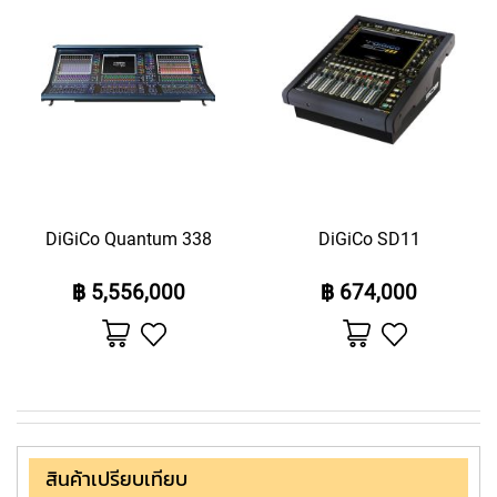
E
D
น้
I
A
P
H
R
A
G
M
C
O
DiGiCo Quantum 338
DiGiCo SD11
N
D
฿ 5,556,000
฿ 674,000
E
N
เพิ่ม
เพิ่ม
S
ไป
ไป
E
ยัง
ยัง
รายการ
รายการ
R
โปรด
โปรด
S
S
M
สินค้าเปรียบเทียบ
A