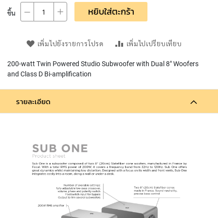
L
หยิบใส่ตะกร้า
ชิ้น
L
D
I
A
เพิ่มไปยังรายการโปรด
เพิ่มไปเปรียบเทียบ
P
H
200-watt Twin Powered Studio Subwoofer with Dual 8" Woofers
R
and Class D Bi-amplification
A
G
M
รายละเอียด
C
O
N
D
E
N
S
E
R
S
D
Y