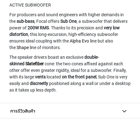
M
ACTIVE SUBWOOFER
I
C
For producers and sound engineers with higher demands in
R
the
sub-bass
, Focal offers
Sub One
, a subwoofer that delivers
O
power of
200W RMS
. Thanks to its precision and
very low
P
distortion
, this long-excursion, high-efficiency subwoofer
H
ensures ideal coupling with the
Alpha Evo
line but also
O
the
Shape
line of monitors.
N
E
The speaker drivers boast an exclusive
double-
S
skinned
Slatefiber
cone: the two cones affixed against each
other offer even greater rigidity, ideal for a subwoofer. Finally,
M
with its large
vents
located
on the front panel
, Sub One is very
I
easily and
discreetly
positioned along a wall or under a desktop
C
as it takes up less depth.
R
O
P
H
การรีวิวสินค้า
O
N
E
S
B