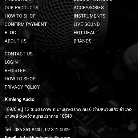
A
OUR PRODUCTS
ACCESSORIES
V
S
HOW TO SHOP
INSTRUMENTS
&
CONFIRM PAYMENT
LIVE SOUND
C
L
BLOG
HOT DEAL
I
ABOUT US
BRANDS
P
-
CONTACT US
O
N
LOGIN
M
REGISTER
I
C
HOW TO SHOP
R
PRIVACY POLICY
O
P
Kimleng Audio
H
O
189/6 หมู่ 12 ซ.มิตรภาพ ถ.บางนา-ตราด กม.6 ตำบลบางแก้ว อำเภอ
N
บางพลี จังหวัดสมุทรปราการ 10540
E
S
Tel
:
086-351-8400
,
02-312-0009
H