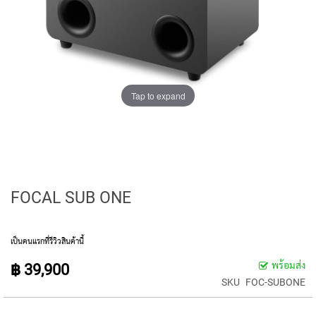
E
D
I
A
P
H
R
A
Tap to expand
G
M
C
O
N
D
E
FOCAL SUB ONE
N
S
E
R
เป็นคนแรกที่รีวิวสินค้านี้
S
พร้อมส่ง
฿ 39,900
S
SKU
FOC-SUBONE
M
A