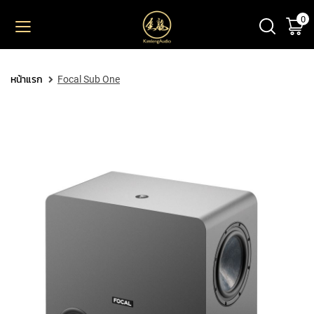
0
ตะ
ข้าม
ไป
ยัง
PRODUCT
เนื้อหา
หน้าแรก
Focal Sub One
M
I
C
R
O
P
H
O
N
E
S
L
A
R
G