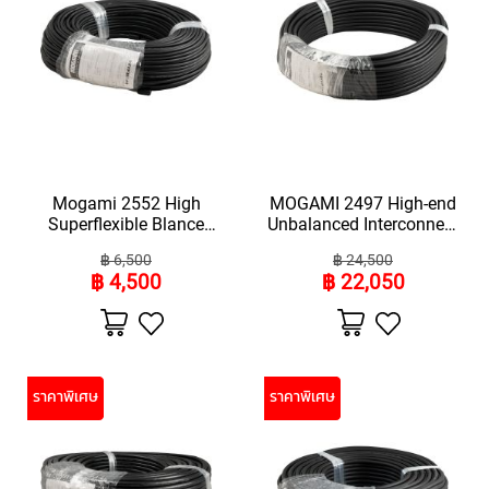
E
D
I
A
P
H
R
A
G
M
Mogami 2552 High
MOGAMI 2497 High-end
C
Superflexible Blance
Unbalanced Interconnect
O
Cable (ความยาว 100
Cable ราคา 50 เมตร
N
฿ 6,500
฿ 24,500
D
เมตร)
฿ 4,500
฿ 22,050
E
N
เพิ่ม
เพิ่ม
S
ไป
ไป
ยัง
ยัง
E
รายการ
รายการ
R
โปรด
โปรด
S
ราคาพิเศษ
ราคาพิเศษ
S
M
A