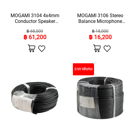
U
N
MOGAMI 3104 4x4mm
MOGAMI 3106 Stereo
D
Conductor Speaker
Balance Microphone
L
Cable
Cable(ความยาว100เมตร)
E
฿ 68,000
฿ 18,000
S
฿ 61,200
฿ 16,200
U
เพิ่ม
เพิ่ม
S
ไป
ไป
ยัง
ยัง
B
รายการ
รายการ
M
โปรด
โปรด
I
ราคาพิเศษ
C
R
O
P
H
O
N
E
S
L