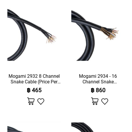
โปรด
โปรด
H
O
N
E
S
W
I
R
E
L
E
S
Mogami 2932 8 Channel
Mogami 2934 - 16
S
Snake Cable (Price Per
Channel Snake
M
Meter)
Cable(Price Per Meter)
I
฿ 465
฿ 860
C
เพิ่ม
เพิ่ม
R
ไป
ไป
O
ยัง
ยัง
P
รายการ
รายการ
โปรด
โปรด
H
O
N