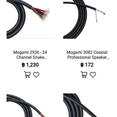
E
S
M
I
C
R
O
P
H
O
Mogami 2936 - 24
Mogami 3082 Coaxial
N
Channel Snake
Professional Speaker
E
Cable(Price Per Meter)
Cable (Price Per Meter)
฿ 1,230
฿ 172
A
C
เพิ่ม
เพิ่ม
C
ไป
ไป
ยัง
ยัง
E
รายการ
รายการ
S
โปรด
โปรด
S
O
R
I
E
S