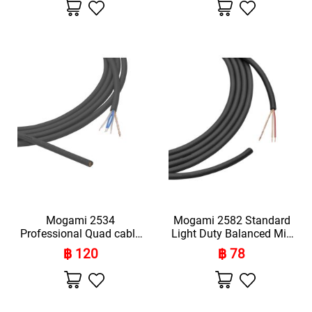
U
เพิ่ม
เพิ่ม
ไป
ไป
N
ยัง
ยัง
M
รายการ
รายการ
โปรด
โปรด
I
C
R
O
P
H
O
N
E
S
D
S
L
Mogami 2534
Mogami 2582 Standard
R
Professional Quad cable
Light Duty Balanced Mic
M
(Price Per Meter)
Cable (Price Per Meter)
฿ 120
฿ 78
I
C
เพิ่ม
เพิ่ม
R
ไป
ไป
ยัง
ยัง
O
รายการ
รายการ
P