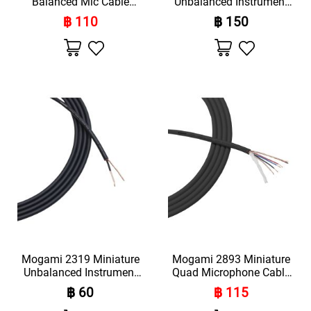
Balanced Mic Cable
Unbalanced Instrument
E
(Price Per Meter)
Cable(Price Per Meter)
฿ 110
฿ 150
A
D
เพิ่ม
เพิ่ม
S
ไป
ไป
E
ยัง
ยัง
รายการ
รายการ
T
โปรด
โปรด
M
I
C
R
O
P
H
O
N
E
S
S
Mogami 2319 Miniature
Mogami 2893 Miniature
H
Unbalanced Instrument
Quad Microphone Cable
O
Cable (Price Per Meter)
(Price Per Meter)
T
฿ 60
฿ 115
G