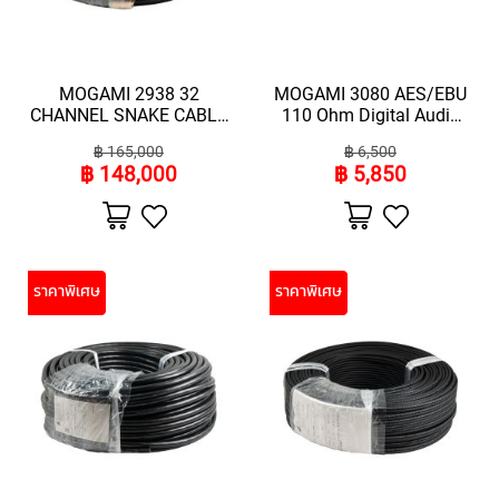
M
I
C
R
O
MOGAMI 2938 32
MOGAMI 3080 AES/EBU
P
CHANNEL SNAKE CABLE
110 Ohm Digital Audio
H
(ความยาว 100 เมตร)
Cable (ความยาว100เมตร)
฿ 165,000
฿ 6,500
O
฿ 148,000
฿ 5,850
N
E
เพิ่ม
เพิ่ม
S
ไป
ไป
ยัง
ยัง
รายการ
รายการ
M
โปรด
โปรด
I
ราคาพิเศษ
ราคาพิเศษ
C
R
O
P
H
O
N
E
S
B