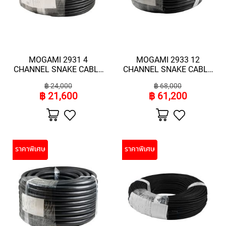
N
A
M
I
C
M
MOGAMI 2931 4
MOGAMI 2933 12
I
CHANNEL SNAKE CABLE
CHANNEL SNAKE CABLE
C
(ความยาว 100 เมตร)
(ความยาว 100 เมตร)
R
฿ 24,000
฿ 68,000
O
฿ 21,600
฿ 61,200
P
เพิ่ม
เพิ่ม
H
ไป
ไป
O
ยัง
ยัง
N
รายการ
รายการ
โปรด
โปรด
E
ราคาพิเศษ
ราคาพิเศษ
S
R
I
B
B
O
N