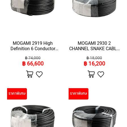
L
L
D
I
A
P
H
R
MOGAMI 2919 High
MOGAMI 2930 2
A
Definition 6 Conductor
CHANNEL SNAKE CABLE
G
Speaker Cable
(ความยาว 100 เมตร)
M
฿ 74,000
฿ 18,000
(ราคา100เมตร)
C
฿ 66,600
฿ 16,200
O
N
เพิ่ม
เพิ่ม
ไป
ไป
D
ยัง
ยัง
E
รายการ
รายการ
N
โปรด
โปรด
ราคาพิเศษ
ราคาพิเศษ
S
E
R
S
D
Y