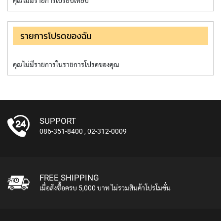
คุณไม่มีรายการเปรียบเทียบ
I
O
M
O
รายการโปรดของฉัน
N
I
T
คุณไม่มีรายการในรายการโปรดของคุณ
O
R
S
A
C
SUPPORT
T
086-351-8400
,
02-312-0009
I
V
E
S
P
FREE SHIPPING
E
เมื่อสั่งซื้อครบ 5,000 บาท ไม่รวมสินค้าโปรโมชั่น
A
K
E
R