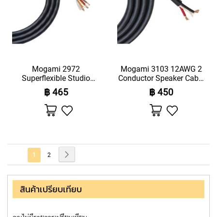
S
T
U
D
I
O
Mogami 2972
Mogami 3103 12AWG 2
&
Superflexible Studio
Conductor Speaker Cable
R
Speaker Cable (Price Per
(Price Per Meter)
฿ 465
฿ 450
E
Meter)
C
เพิ่ม
เพิ่ม
O
ไป
ไป
ยัง
ยัง
R
รายการ
รายการ
D
โปรด
โปรด
I
หน้า
N
หน้า
ถัด
คุณ
หน้า
1
2
G
ไป
กำลัง
S
อ่าน
สินค้าเปรียบเทียบ
T
หน้า
U
D