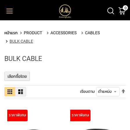
0
ตะ
ข้าม
ไป
ยัง
PRODUCT
เนื้อหา
หน้าแรก
PRODUCT
ACCESSORIES
CABLES
M
BULK CABLE
I
C
R
BULK CABLE
O
P
H
เลือกซื้อโดย
O
N
E
ตั้
ตาราง
รายการ
เรียงตาม
S
ค่า
เร
L
จา
A
มา
ราคาพิเศษ
ราคาพิเศษ
R
ไป
G
น้