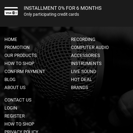
S
INSTALLMENT 0% FOR 6 MONTHS
Only participating credit cards
P
A
S
S
I
HOME
RECORDING
V
PROMOTION
COMPUTER AUDIO
E
S
OUR PRODUCTS
ACCESSORIES
P
HOW TO SHOP
INSTRUMENTS
E
A
CONFIRM PAYMENT
LIVE SOUND
K
BLOG
HOT DEAL
E
ABOUT US
BRANDS
R
S
CONTACT US
S
LOGIN
U
REGISTER
B
W
HOW TO SHOP
O
PRIVACY POLICY