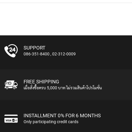
M
I
C
R
O
P
H
O
N
SUPPORT
E
086-351-8400
,
02-312-0009
S
M
I
C
FREE SHIPPING
R
เมื่อสั่งซื้อครบ 5,000 บาท ไม่รวมสินค้าโปรโมชั่น
O
P
H
O
N
INSTALLMENT 0% FOR 6 MONTHS
E
Only participating credit cards
S
B