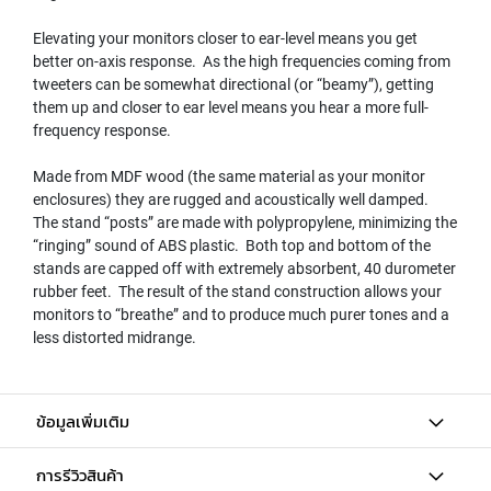
N
Elevating your monitors closer to ear-level means you get
A
M
better on-axis response. As the high frequencies coming from
I
tweeters can be somewhat directional (or “beamy”), getting
C
them up and closer to ear level means you hear a more full-
M
frequency response.
I
C
Made from MDF wood (the same material as your monitor
R
enclosures) they are rugged and acoustically well damped.
O
The stand “posts” are made with polypropylene, minimizing the
P
“ringing” sound of ABS plastic. Both top and bottom of the
H
stands are capped off with extremely absorbent, 40 durometer
O
N
rubber feet. The result of the stand construction allows your
E
monitors to “breathe” and to produce much purer tones and a
S
less distorted midrange.
R
I
B
ข้อมูลเพิ่มเติม
B
O
การรีวิวสินค้า
N