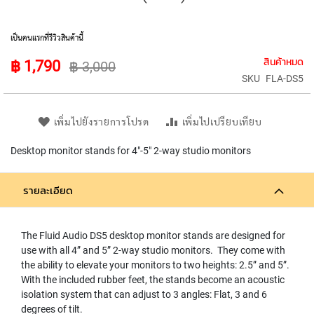
L
L
D
เป็นคนแรกที่รีวิวสินค้านี้
I
A
ราคา
สินค้าหมด
ราคา
฿ 1,790
฿ 3,000
P
พิเศษ
ปรกติ
SKU
FLA-DS5
H
R
A
เพิ่มไปยังรายการโปรด
เพิ่มไปเปรียบเทียบ
G
M
Desktop monitor stands for 4"-5" 2-way studio monitors
C
O
N
รายละเอียด
D
E
N
S
The Fluid Audio DS5 desktop monitor stands are designed for
E
use with all 4” and 5” 2-way studio monitors. They come with
R
the ability to elevate your monitors to two heights: 2.5” and 5”.
S
With the included rubber feet, the stands become an acoustic
isolation system that can adjust to 3 angles: Flat, 3 and 6
D
degrees of tilt.
Y