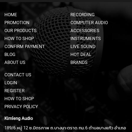
U
N
HOME
RECORDING
D
L
PROMOTION
COMPUTER AUDIO
E
OUR PRODUCTS
ACCESSORIES
S
HOW TO SHOP
INSTRUMENTS
U
CONFIRM PAYMENT
LIVE SOUND
S
BLOG
HOT DEAL
B
M
ABOUT US
BRANDS
I
C
CONTACT US
R
LOGIN
O
P
REGISTER
H
HOW TO SHOP
O
N
PRIVACY POLICY
E
S
Kimleng Audio
189/6 หมู่ 12 ซ.มิตรภาพ ถ.บางนา-ตราด กม.6 ตำบลบางแก้ว อำเภอ
L