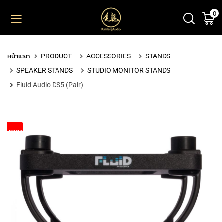
0
ตะ
ข้าม
ไป
ยัง
PRODUCT
เนื้อหา
หน้าแรก
PRODUCT
ACCESSORIES
STANDS
M
SPEAKER STANDS
STUDIO MONITOR STANDS
I
C
Fluid Audio DS5 (Pair)
R
O
P
H
ราคาพิเศษ
O
N
E
S
L
A
R
G