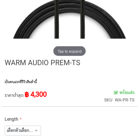
E
D
I
A
P
H
R
A
G
Tap to expand
M
C
WARM AUDIO PREM-TS
O
N
D
E
เป็นคนแรกที่รีวิวสินค้านี้
N
พร้อมส่ง
฿ 4,300
S
ราคาต่ำสุด
E
SKU
WA-PR-TS
R
S
Length
S
M
A