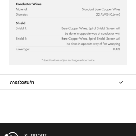
N
A
M
I
C
M
I
C
R
O
P
H
O
N
การรีวิวสินค้า
E
S
R
I
B
B
O
N
SUPPORT