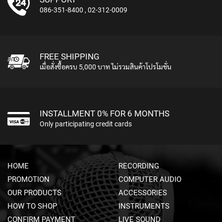
M
086-351-8400
,
02-312-0009
I
C
R
O
P
FREE SHIPPING
H
เมื่อสั่งซื้อครบ 5,000 บาท ไม่รวมสินค้าโปรโมชั่น
O
N
E
S
INSTALLMENT 0% FOR 6 MONTHS
M
Only participating credit cards
I
C
R
O
P
HOME
RECORDING
H
PROMOTION
COMPUTER AUDIO
O
N
OUR PRODUCTS
ACCESSORIES
E
HOW TO SHOP
INSTRUMENTS
S
CONFIRM PAYMENT
LIVE SOUND
B