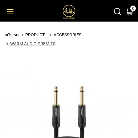
0
ตะ
ข้าม
ไป
ยัง
PRODUCT
เนื้อหา
หน้าแรก
PRODUCT
ACCESSORIES
M
WARM AUDIO PREM-TS
I
C
R
O
P
H
O
N
E
S
L
A
R
G