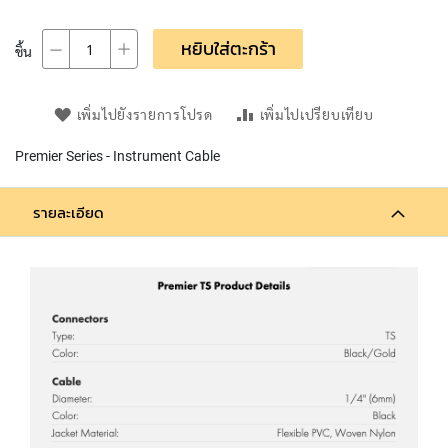
L
L
D
หยิบใส่ตะกร้า
ชิ้น
I
A
P
เพิ่มไปยังรายการโปรด
เพิ่มไปเปรียบเทียบ
H
R
Premier Series - Instrument Cable
A
G
M
รายละเอียด
C
O
N
D
E
N
S
E
R
S
D
Y