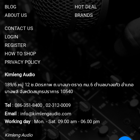
U
BLOG
HOT DEAL
N
ABOUT US
BRANDS
D
L
CONTACT US
E
S
LOGIN
REGISTER
U
S
HOW TO SHOP
B
PRIVACY POLICY
M
I
Kimleng Audio
C
R
189/6 หมู่ 12 ซ.มิตรภาพ ถ.บางนา-ตราด กม.6 ตำบลบางแก้ว อำเภอ
O
บางพลี จังหวัดสมุทรปราการ 10540
P
H
Tel
:
086-351-8400
,
02-312-0009
O
N
Email
:
info@kimlengaudio.com
E
Working day
: Mon. - Sat. 09.00 am - 06.00 pm
S
Kimleng Audio
L