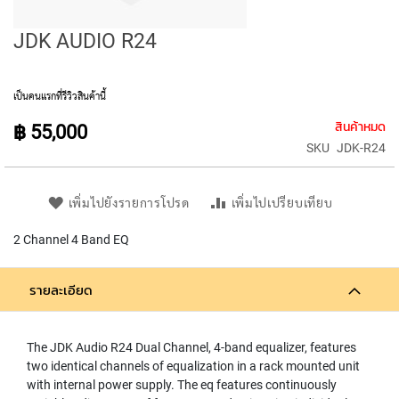
E
D
I
JDK AUDIO R24
A
P
H
เป็นคนแรกที่รีวิวสินค้านี้
R
A
สินค้าหมด
฿ 55,000
G
SKU
JDK-R24
M
C
O
N
เพิ่มไปยังรายการโปรด
เพิ่มไปเปรียบเทียบ
D
E
2 Channel 4 Band EQ
N
S
E
รายละเอียด
R
S
The JDK Audio R24 Dual Channel, 4-band equalizer, features
S
two identical channels of equalization in a rack mounted unit
M
with internal power supply. The eq features continuously
A