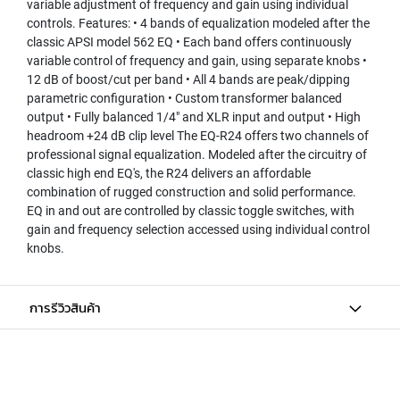
variable adjustment of frequency and gain using individual
L
controls. Features: • 4 bands of equalization modeled after the
L
D
classic APSI model 562 EQ • Each band offers continuously
I
variable control of frequency and gain, using separate knobs •
A
12 dB of boost/cut per band • All 4 bands are peak/dipping
P
parametric configuration • Custom transformer balanced
H
output • Fully balanced 1/4" and XLR input and output • High
R
headroom +24 dB clip level The EQ-R24 offers two channels of
A
professional signal equalization. Modeled after the circuitry of
G
classic high end EQ's, the R24 delivers an affordable
M
combination of rugged construction and solid performance.
C
EQ in and out are controlled by classic toggle switches, with
O
N
gain and frequency selection accessed using individual control
D
knobs.
E
N
S
การรีวิวสินค้า
E
R
S
D
Y