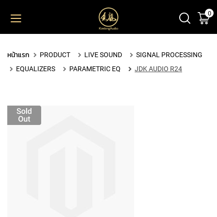
0
ตะ
ข้าม
ไป
ยัง
PRODUCT
เนื้อหา
หน้าแรก
PRODUCT
LIVE SOUND
SIGNAL PROCESSING
M
EQUALIZERS
PARAMETRIC EQ
JDK AUDIO R24
I
C
R
O
P
H
O
N
E
S
L
A
R
G