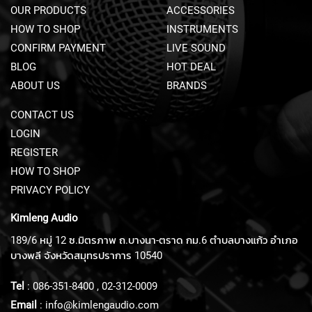
M
OUR PRODUCTS
ACCESSORIES
I
HOW TO SHOP
INSTRUMENTS
C
R
CONFIRM PAYMENT
LIVE SOUND
O
BLOG
HOT DEAL
P
H
ABOUT US
BRANDS
O
N
CONTACT US
E
LOGIN
S
REGISTER
M
HOW TO SHOP
I
PRIVACY POLICY
C
R
Kimleng Audio
O
P
189/6 หมู่ 12 ซ.มิตรภาพ ถ.บางนา-ตราด กม.6 ตำบลบางแก้ว อำเภอ
H
บางพลี จังหวัดสมุทรปราการ 10540
O
N
E
Tel
:
086-351-8400
,
02-312-0009
S
Email
:
info@kimlengaudio.com
B