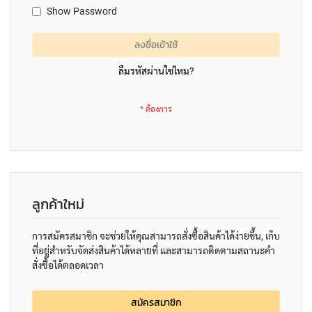
E
Show Password
D
I
A
ลงชื่อเข้าใช้
P
H
ลืมรหัสผ่านใช่ไหม?
R
A
G
M
C
O
N
D
E
N
ลูกค้าใหม่
S
E
การสมัครสมาชิก จะช่วยให้คุณสามารถสั่งซื้อสินค้าได้ง่ายขึ้น, เก็บ
R
S
ที่อยู่สำหรับจัดส่งสินค้าได้หลายที่ และสามารถติดตามสถานะคำ
สั่งซื้อได้ตลอดเวลา
S
M
สมัครสมาชิก
A