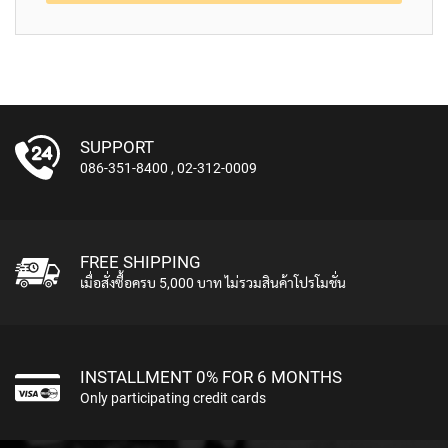
L
L
D
I
A
P
H
R
SUPPORT
A
086-351-8400
,
02-312-0009
G
M
C
O
N
FREE SHIPPING
D
เมื่อสั่งซื้อครบ 5,000 บาท ไม่รวมสินค้าโปรโมชั่น
E
N
S
E
R
INSTALLMENT 0% FOR 6 MONTHS
S
Only participating credit cards
D
Y