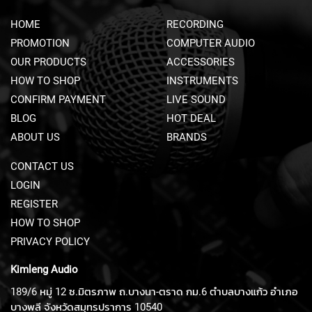
N
HOME
RECORDING
A
M
PROMOTION
COMPUTER AUDIO
I
OUR PRODUCTS
ACCESSORIES
C
M
HOW TO SHOP
INSTRUMENTS
I
CONFIRM PAYMENT
LIVE SOUND
C
BLOG
R
HOT DEAL
O
ABOUT US
BRANDS
P
H
CONTACT US
O
N
LOGIN
E
REGISTER
S
HOW TO SHOP
R
PRIVACY POLICY
I
B
Kimleng Audio
B
O
189/6 หมู่ 12 ซ.มิตรภาพ ถ.บางนา-ตราด กม.6 ตำบลบางแก้ว อำเภอ
N
บางพลี จังหวัดสมุทรปราการ 10540