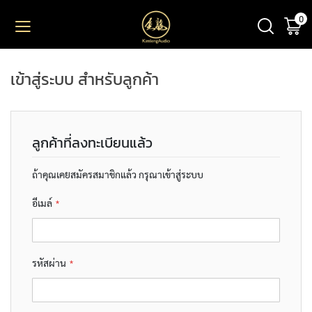
0
ตะ
ข้าม
ไป
ยัง
PRODUCT
เนื้อหา
เข้าสู่ระบบ สำหรับลูกค้า
M
I
C
R
ลูกค้าที่ลงทะเบียนแล้ว
O
P
H
ถ้าคุณเคยสมัครสมาชิกแล้ว กรุณาเข้าสู่ระบบ
O
N
อีเมล์
E
S
L
รหัสผ่าน
A
R
G