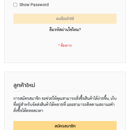
E
Show Password
D
I
A
ลงชื่อเข้าใช้
P
H
ลืมรหัสผ่านใช่ไหม?
R
A
G
M
C
O
N
D
E
N
ลูกค้าใหม่
S
E
การสมัครสมาชิก จะช่วยให้คุณสามารถสั่งซื้อสินค้าได้ง่ายขึ้น, เก็บ
R
S
ที่อยู่สำหรับจัดส่งสินค้าได้หลายที่ และสามารถติดตามสถานะคำ
สั่งซื้อได้ตลอดเวลา
S
M
สมัครสมาชิก
A