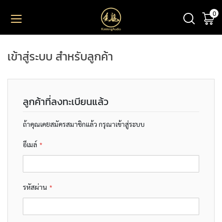
0
ตะ
ข้าม
ไป
ยัง
PRODUCT
เนื้อหา
เข้าสู่ระบบ สำหรับลูกค้า
M
I
C
R
ลูกค้าที่ลงทะเบียนแล้ว
O
P
H
ถ้าคุณเคยสมัครสมาชิกแล้ว กรุณาเข้าสู่ระบบ
O
N
อีเมล์
E
S
L
รหัสผ่าน
A
R
G