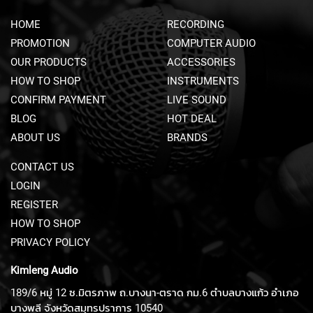
N
HOME
RECORDING
A
M
PROMOTION
COMPUTER AUDIO
I
OUR PRODUCTS
ACCESSORIES
C
M
HOW TO SHOP
INSTRUMENTS
I
CONFIRM PAYMENT
LIVE SOUND
C
BLOG
R
HOT DEAL
O
ABOUT US
BRANDS
P
H
CONTACT US
O
N
LOGIN
E
REGISTER
S
HOW TO SHOP
R
PRIVACY POLICY
I
B
Kimleng Audio
B
O
189/6 หมู่ 12 ซ.มิตรภาพ ถ.บางนา-ตราด กม.6 ตำบลบางแก้ว อำเภอ
N
บางพลี จังหวัดสมุทรปราการ 10540