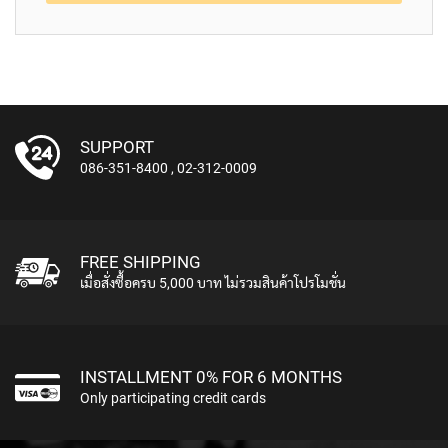
L
L
D
I
A
P
H
R
SUPPORT
A
086-351-8400
,
02-312-0009
G
M
C
O
N
FREE SHIPPING
D
เมื่อสั่งซื้อครบ 5,000 บาท ไม่รวมสินค้าโปรโมชั่น
E
N
S
E
R
INSTALLMENT 0% FOR 6 MONTHS
S
Only participating credit cards
D
Y