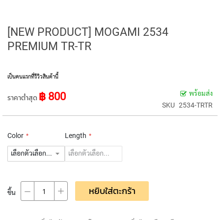
L
L
D
[NEW PRODUCT] MOGAMI 2534
I
A
PREMIUM TR-TR
P
H
R
เป็นคนแรกที่รีวิวสินค้านี้
A
G
พร้อมส่ง
฿ 800
M
ราคาต่ำสุด
SKU
2534-TRTR
C
O
N
D
Color
Length
E
N
S
E
R
หยิบใส่ตะกร้า
S
ชิ้น
D
Y