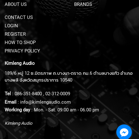
ABOUT US
BRANDS
U
N
D
CONTACT US
L
LOGIN
E
REGISTER
S
HOW TO SHOP
U
PRIVACY POLICY
S
B
Kimleng Audio
M
I
189/6 หมู่ 12 ซ.มิตรภาพ ถ.บางนา-ตราด กม.6 ตำบลบางแก้ว อำเภอ
C
บางพลี จังหวัดสมุทรปราการ 10540
R
O
Tel
:
086-351-8400
,
02-312-0009
P
H
Email
:
info@kimlengaudio.com
O
Working day
: Mon. - Sat. 09.00 am - 06.00 pm
N
E
Kimleng Audio
S
L