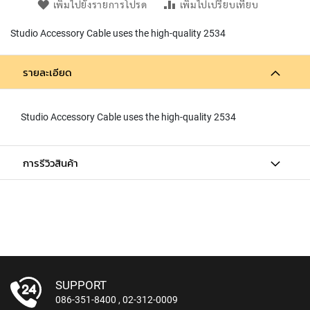
เพิ่มไปยังรายการโปรด
เพิ่มไปเปรียบเทียบ
N
A
Studio Accessory Cable uses the high-quality 2534
M
I
C
รายละเอียด
M
I
C
Studio Accessory Cable uses the high-quality 2534
R
O
P
H
การรีวิวสินค้า
O
N
E
S
R
I
B
B
SUPPORT
O
086-351-8400
,
02-312-0009
N