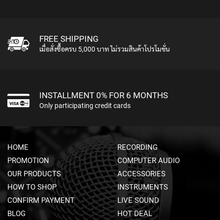
M
I
C
R
FREE SHIPPING
O
เมื่อสั่งซื้อครบ 5,000 บาท ไม่รวมสินค้าโปรโมชั่น
P
H
O
N
E
INSTALLMENT 0% FOR 6 MONTHS
S
Only participating credit cards
M
I
C
R
HOME
RECORDING
O
PROMOTION
COMPUTER AUDIO
P
H
OUR PRODUCTS
ACCESSORIES
O
HOW TO SHOP
INSTRUMENTS
N
CONFIRM PAYMENT
E
LIVE SOUND
S
BLOG
HOT DEAL
B