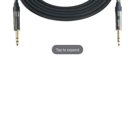
E
D
I
A
P
H
R
A
G
Tap to expand
M
C
O
N
D
E
N
S
E
R
S
S
M
A