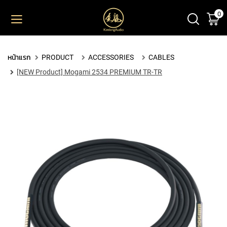
0
ตะ
ข้าม
ไป
ยัง
PRODUCT
เนื้อหา
หน้าแรก
PRODUCT
ACCESSORIES
CABLES
M
[NEW Product] Mogami 2534 PREMIUM TR-TR
I
C
R
O
P
H
O
N
E
S
L
A
R
G