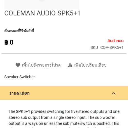
E
D
I
COLEMAN AUDIO SPK5+1
A
P
H
เป็นคนแรกที่รีวิวสินค้านี้
R
A
สินค้าหมด
฿ 0
G
SKU
COA-SPK5+1
M
C
O
N
เพิ่มไปยังรายการโปรด
เพิ่มไปเปรียบเทียบ
D
E
Speaker Switcher
N
S
E
รายละเอียด
R
S
The SPK5+1 provides switching for five stereo outputs and one
S
stereo sub output from a single stereo input. The sub woofer
M
output is always on unless the sub mute switch is pushed. This
A