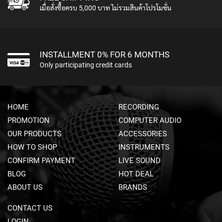
เมื่อสั่งซื้อครบ 5,000 บาท ไม่รวมสินค้าโปรโมชั่น
N
A
M
I
C
INSTALLMENT 0% FOR 6 MONTHS
M
Only participating credit cards
I
C
R
O
P
HOME
RECORDING
H
PROMOTION
COMPUTER AUDIO
O
N
OUR PRODUCTS
ACCESSORIES
E
HOW TO SHOP
INSTRUMENTS
S
CONFIRM PAYMENT
LIVE SOUND
R
BLOG
HOT DEAL
I
ABOUT US
BRANDS
B
B
O
CONTACT US
N
LOGIN