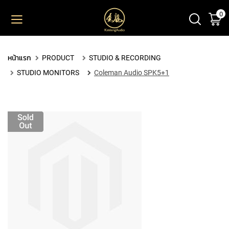
0
ตะ
ข้าม
ไป
ยัง
PRODUCT
เนื้อหา
หน้าแรก
PRODUCT
STUDIO & RECORDING
M
STUDIO MONITORS
Coleman Audio SPK5+1
I
C
R
O
P
H
O
N
E
S
L
A
R
G