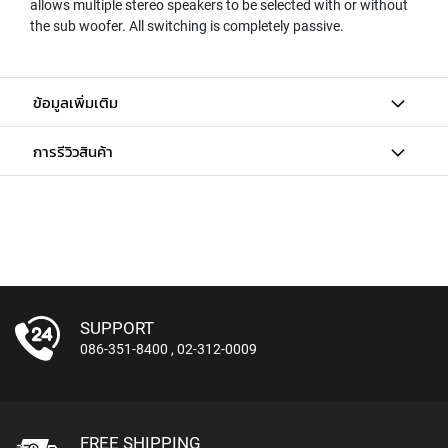
allows multiple stereo speakers to be selected with or without
L
the sub woofer. All switching is completely passive.
L
D
I
A
ข้อมูลเพิ่มเติม
P
H
R
การรีวิวสินค้า
A
G
M
C
O
N
D
E
N
SUPPORT
S
086-351-8400
,
02-312-0009
E
R
S
D
FREE SHIPPING
Y